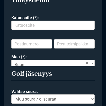
Katuosoite (*):
Maa (*):
Suomi
Golf jäsenyys
Valitse seura: