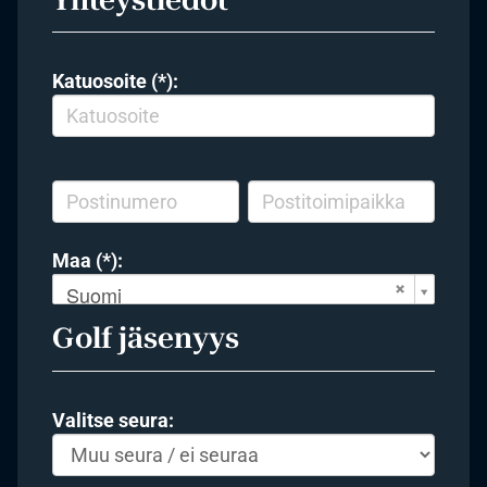
Katuosoite (*):
Maa (*):
Suomi
Golf jäsenyys
Valitse seura: