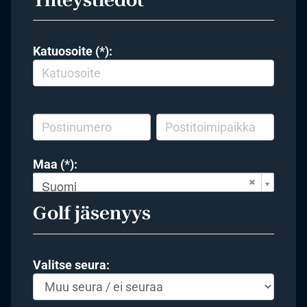
Katuosoite (*):
Maa (*):
Suomi
Golf jäsenyys
Valitse seura: