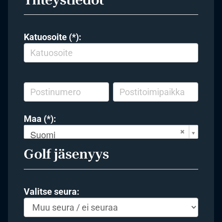
Katuosoite (*):
Maa (*):
Suomi
Golf jäsenyys
Valitse seura: