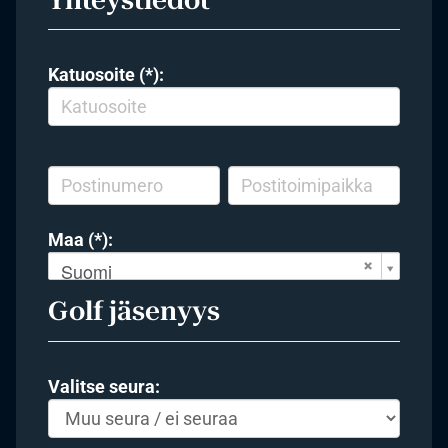
Katuosoite (*):
Maa (*):
Suomi
Golf jäsenyys
Valitse seura: