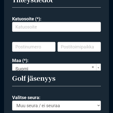
Katuosoite (*):
Maa (*):
Suomi
Golf jäsenyys
Valitse seura: