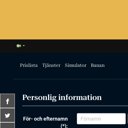
Prislista
Tjänster
Simulator
Banan
Personlig information
För- och efternamn
(*):