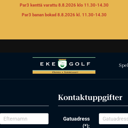
Par3 kenttä varattu 8.8.2026 klo 11.30-14.30
Par3 banan bokad 8.8.2026 kl. 11.30-14.30
Spe
Kontaktuppgifter
Gatuadress
(*):