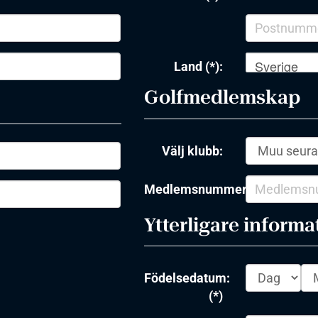
Sverige
Land (*):
Golfmedlemskap
Välj klubb:
Medlemsnummer:
Ytterligare informa
Födelsedatum:
(*)