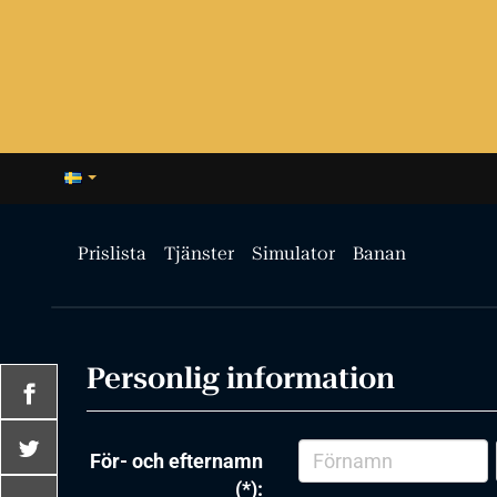
Prislista
Tjänster
Simulator
Banan
Personlig information
För- och efternamn
(*):