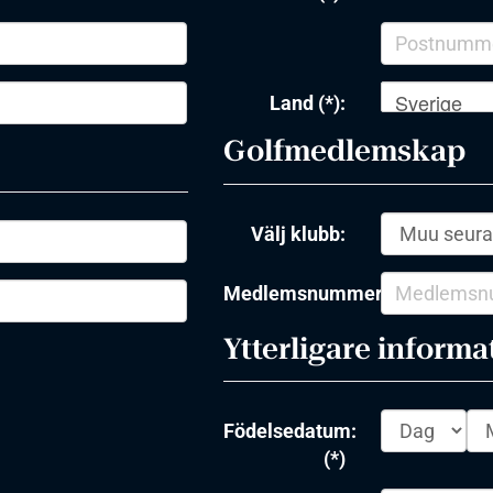
Sverige
Land (*):
Golfmedlemskap
Välj klubb:
Medlemsnummer:
Ytterligare informa
Födelsedatum:
(*)