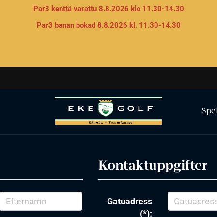
Par3 kenttä varattu 8.8.2026 klo 11.30-14.30
Par3 banan bokad 8.8.2026 kl. 11.30-14.30
Spe
Kontaktuppgifter
Gatuadress
(*):