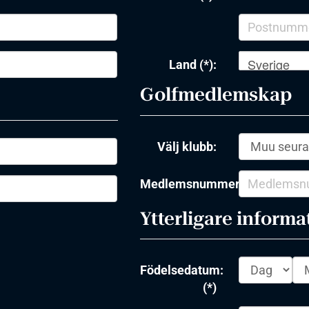
Sverige
Land (*):
Golfmedlemskap
Välj klubb:
Medlemsnummer:
Ytterligare informa
Födelsedatum:
(*)