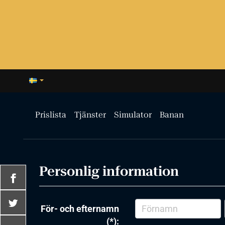
Prislista
Tjänster
Simulator
Banan
Personlig information
För- och efternamn
(*):