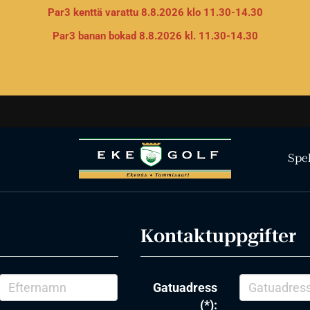
Par3 kenttä varattu 8.8.2026 klo 11.30-14.30
Par3 banan bokad 8.8.2026 kl. 11.30-14.30
Spe
Kontaktuppgifter
Gatuadress
(*):