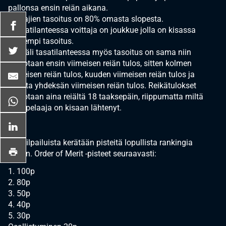
pallonsa ensin reiän aikana.
Pelaajien tasoitus on 80% omasta slopesta.
- Tasatilanteessa voittaja on joukkue jolla on kisassa
pienempi tasoitus.
- Mikäli tasatilanteessa myös tasoitus on sama niin
katsotaan ensin viimeisen reiän tulos, sitten kolmen
viimeisen reiän tulos, kuuden viimeisen reiän tulos ja
lopulta yhdeksän viimeisen reiän tulos. Reikätulokset
katsotaan aina reiältä 18 taaksepäin, riippumatta miltä
tiiltä pelaaja on kisaan lähtenyt.
Osakilpailuista kerätään pisteitä lopullista rankingia
varten. Order of Merit -pisteet seuraavasti:
1. 100p
2. 80p
3. 50p
4. 40p
5. 30p