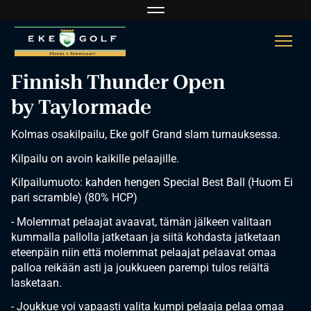
Navigaatio
Navi
Finnish Thunder Open
​​​​​​​by Taylormade
Kolmas osakilpailu, Eke golf Grand slam turnauksessa.
Kilpailu on avoin kaikille pelaajille.
Kilpailumuoto: kahden hengen Special Best Ball (Huom Ei
pari scramble) (80% HCP)
- Molemmat pelaajat avaavat, tämän jälkeen valitaan
kummalla pallolla jatketaan ja siitä kohdasta jatketaan
eteenpäin niin että molemmat pelaajat pelaavat omaa
palloa reikään asti ja joukkueen parempi tulos reiältä
lasketaan.
- Joukkue voi vapaasti valita kumpi pelaaja pelaa omaa