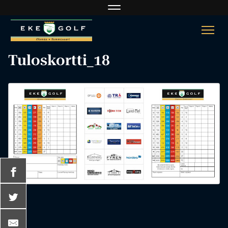
Navigaatio
Navi
Tuloskortti_18