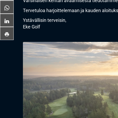
Varsinaisen kentän avaamisesta tiedotamme e
Tervetuloa harjoittelemaan ja kauden aloituk
Ystävällisin terveisin,
Eke Golf