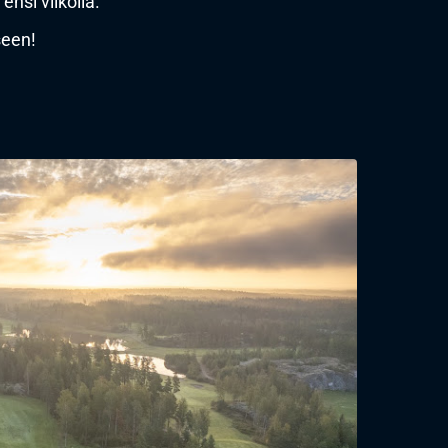
nsi viikolla.
seen!