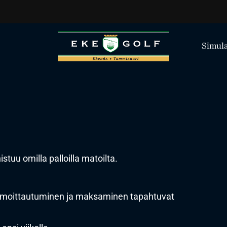
Simula
stuu omilla palloilla matoilta.
 Ilmoittautuminen ja maksaminen tapahtuvat