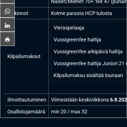
Naiset/Miehet 70+: tee 47 (punai
Palkinnot
Kolme parasta HCP tulosta
Vieraspelaaja
Vuosigreenfee haltija
Vuosigreenfee arkipäivä haltija
Kilpailumaksut
Vuosigreenfee haltija Juniori 21 
Kilpailumaksu sisältää lounaan
Ilmoittautuminen
Viimeistään keskiviikkona
6.8.202
Osallistujamäärä
min 20 / max 52