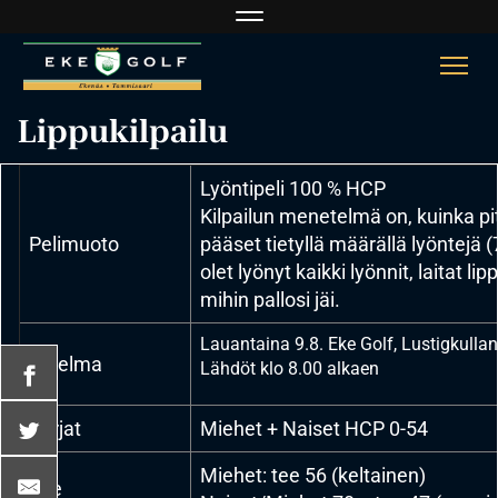
Navigaatio
Navi
Lippukilpailu
Lyöntipeli 100 % HCP
Kilpailun menetelmä on, kuinka pit
Pelimuoto
pääset tietyllä määrällä lyöntejä 
olet lyönyt kaikki lyönnit, laitat li
mihin pallosi jäi.
Lauantaina 9.8. Eke Golf, Lustigkulla
Ohjelma
Lähdöt klo 8.00 alkaen
Sarjat
Miehet + Naiset HCP 0-54
Miehet: tee 56 (keltainen)
Tee