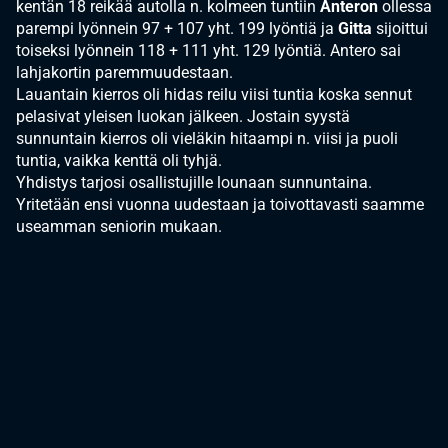
kentän 18 reikää autolla n. kolmeen tuntiin
Anteron
ollessa
parempi lyönnein 97 + 107 yht. 199 lyöntiä ja
Gitta
sijoittui
toiseksi lyönnein 118 + 111 yht. 129 lyöntiä. Antero sai
lahjakortin paremmuudestaan.
Lauantain kierros oli hidas reilu viisi tuntia koska sennut
pelasivat yleisen luokan jälkeen. Jostain syystä
sunnuntain kierros oli vieläkin hitaampi n. viisi ja puoli
tuntia, vaikka kenttä oli tyhjä.
Yhdistys tarjosi osallistujille lounaan sunnuntaina.
Yritetään ensi vuonna uudestaan ja toivottavasti saamme
useamman seniorin mukaan.