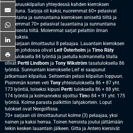
mestaruuskilpailun yhteydessä kahden kierroksen
kilpailuna. Sarjoja oli kaksi, nuoremmat 60+ pelasivat
lauantaina ja sunnuntaina kierroksen siniseltä tiiltä ja
vanhemmat 70+ pelasivat lauantaina ja sunnuntaina
punaisesta tiiltä. Molemmat sarjat pelattiin ilman
tasoituksia.
60+ sarjaan ilmoittautui 8 pelaajaa. Lauantain kierroksen
jälkeen johdossa olivat
Leif Österholm
ja
Timo Räty
tasatuloksella 84 lyöntiä ja jaetulla kolmannella tilalla
olivat
Pertti Lindbom
ja
Tony Wikström
tasatuloksella 86
lyöntiä. Sunnuntain kierrokselle Leif ei saapunut
jatkamaan kilpailua. Seitsemän pelasi kilpailun loppuun.
Pisimmän korren veti
Tony
yhteistuloksella 86 + 87 yht.
173 lyöntiä, toiseksi kipusi
Pertt
i tuloksella 86 + 88 yht.
174 lyöntiä ja kolmanneksi sijoittui
Tim
o 84 + 91 yht. 175
lyöntiä. Kolme parasta palkittiin lahjakortein. Loput
tulokset ovat Nexgolfissa.
70+ sarjaan oli ilmoittautunut kolme (3) pelaajaa, yksi
nainen ja kaksi herraa. Toinen herroista joutui jättämään
leikin kesken lauantain jälkeen. Gitta ja Antero kiersivät