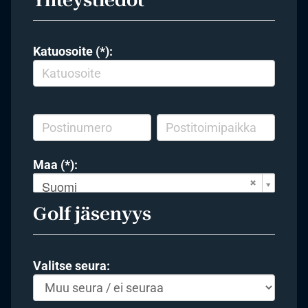
Katuosoite (*):
Maa (*):
Suomi
Golf jäsenyys
Valitse seura: