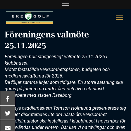
Navigaatio
Navi
Föreningens valmöte
25.11.2025
Föreningen höll stadgeenligt valmöte 25.11.2025 i
klubbhuset.
Mötet fastställde verksamhetsplanen, budgeten och
medlemsavigfterna för 2026.
De följer samma linjer som tidigare. En större satsning ska
göras på juniorerna under året och även ett starkt
samarbete med staden Raseborg.
Den nya caddiemastern Tomson Holmlund presenterade sig
och det diskuterades lite om nästa års verksamhet.
En golfsimulator ska installeras i klubbhuset i november för
att användas under vintern. Där kan vi ha tävlingar och även