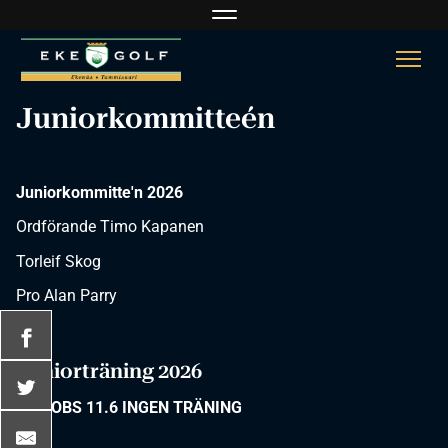
Navigaatio
Navi
Juniorkommittee´n
Juniorkommitte'n 2026
Ordförande Timo Kapanen
Torleif Skog
Pro Alan Parry
Juniorträning 2026
OBS OBS 11.6 INGEN TRÄNING