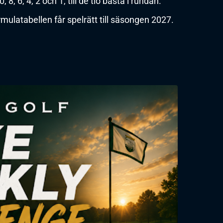
 8, 6, 4, 2 och 1, till de tio bästa i rundan.
rmulatabellen får spelrätt till säsongen 2027.
.