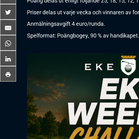
Poäng delas ut enligt följande 25, 18, 15, 12, 10,
Priser delas ut varje vecka och vinnaren av fo
Anmälningsavgift 4 euro/runda.
Spelformat: Poängbogey, 90 % av handikapet