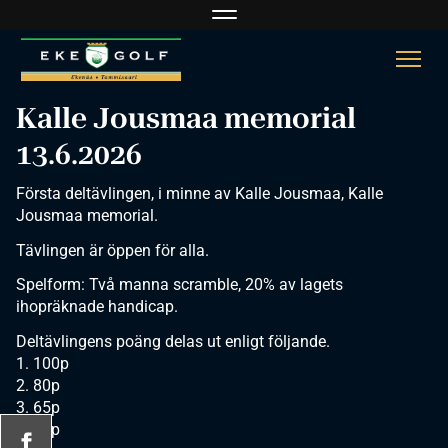
Navigaatio
Navi
Kalle Jousmaa memorial
13.6.2026
Första deltävlingen, i minne av Kalle Jousmaa, Kalle
Jousmaa memorial.
Tävlingen är öppen för alla.
Spelform: Två manna scramble, 20% av lagets
ihopräknade handicap.
Deltävlingens poäng delas ut enligt följande.
1. 100p
2. 80p
3. 65p
4. 55p