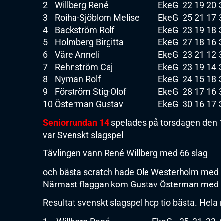
2
Willberg René
EkeG
22
19
20
3
Roiha-Sjöblom Melise
EkeG
25
21
17
4
Backström Rolf
EkeG
23
19
18
5
Holmberg Birgitta
EkeG
27
18
16
6
Väre Anneli
EkeG
23
21
12
7
Rehnström Caj
EkeG
23
19
14
8
Nyman Rolf
EkeG
24
15
18
9
Förström Stig-Olof
EkeG
28
17
16
10
Österman Gustav
EkeG
30
16
17
Seniorrundan 14
spelades på torsdagen den 1
var Svenskt slagspel
Tävlingen vann René Willberg med 66 slag
och bästa scratch hade Ole Westerholm med 
Närmast flaggan kom Gustav Österman med 
Resultat svenskt slagspel hcp tio bästa. Hela r