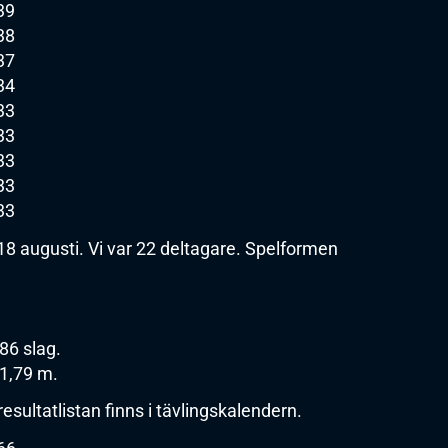
39
38
37
34
33
33
33
33
33
8 augusti. Vi var 22 deltagare. Spelformen
86 slag.
1,79 m.
esultatlistan finns i tävlingskalendern.