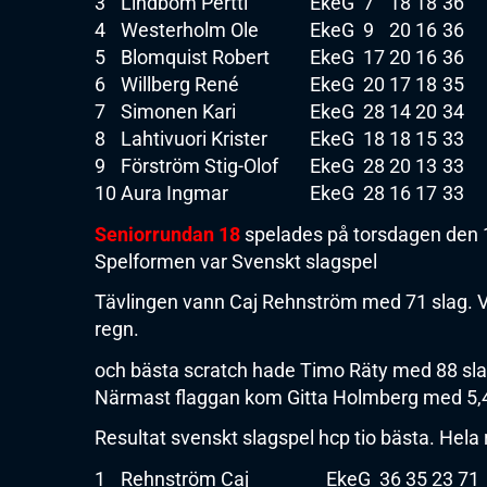
3
Lindbom Pertti
EkeG
7
18
18
36
4
Westerholm Ole
EkeG
9
20
16
36
5
Blomquist Robert
EkeG
17
20
16
36
6
Willberg René
EkeG
20
17
18
35
7
Simonen Kari
EkeG
28
14
20
34
8
Lahtivuori Krister
EkeG
18
18
15
33
9
Förström Stig-Olof
EkeG
28
20
13
33
10
Aura Ingmar
EkeG
28
16
17
33
Seniorrundan 18
spelades på torsdagen den 1
Spelformen var Svenskt slagspel
Tävlingen vann Caj Rehnström med 71 slag. V
regn.
och bästa scratch hade Timo Räty med 88 sla
Närmast flaggan kom Gitta Holmberg med 5,
Resultat svenskt slagspel hcp tio bästa. Hela r
1
Rehnström Caj
EkeG
36
35
23
71