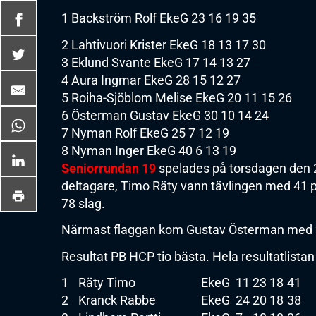
1 Backström Rolf EkeG 23 16 19 35
2 Lahtivuori Krister EkeG 18 13 17 30
3 Eklund Svante EkeG 17 14 13 27
4 Aura Ingmar EkeG 28 15 12 27
5 Roiha-Sjöblom Melise EkeG 20 11 15 26
6 Österman Gustav EkeG 30 10 14 24
7 Nyman Rolf EkeG 25 7 12 19
8 Nyman Inger EkeG 40 6 13 19
Seniorrundan 19
spelades på torsdagen den 2
deltagare, Timo Räty vann tävlingen med 41
78 slag.
Närmast flaggan kom Gustav Österman med 
Resultat PB HCP tio bästa. Hela resultatlistan 
1
Räty Timo
EkeG
11
23
18
41
2
Kranck Rabbe
EkeG
24
20
18
38