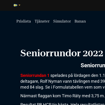
Prislista
Tjänster
Simulator
Banan
Seniorrundor 2022
Seniorru
Seniorrundan 1
spelades på lördagen den 1.1
deltagare, Rolf Nyman vann tävlingen med 3
med 84 slag. Se i Formulatabellen vem som v
Närmast flaggan kom Timo Räty med 3,75 m.
Resultat PB HCP tio bästa. Hela resultatlistan 