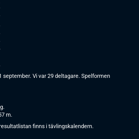
8
7
7
6
6
6
5
3
2
 september. Vi var 29 deltagare. Spelformen
g.
57 m.
esultatlistan finns i tävlingskalendern.