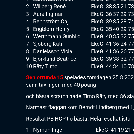
2
Willberg René
EkeG
38
35
21
73
3
Aura Ingmar
EkeG
36
37
29
73
4
Rehnström Caj
EkeG
39
35
23
74
5
Engblom Henry
EkeG
35
40
29
75
6
Werthmann Gunhild
EkeG
40
35
32
75
7
Sjöberg Kati
EkeG
41
36
24
77
8
Danielsson Viola
EkeG
41
36
26
77
9
Björklund Beatrice
EkeG
39
38
32
77
10
Räty Timo
EkeG
44
34
10
78
Seniorrunda 15
spelades torsdagen 25.8.2022
vann tävlingen med 40 poäng
och bästa scratch hade Timo Räty med 86 sla
Närmast flaggan kom Berndt Lindberg med 1
Resultat PB HCP tio bästa. Hela resultatlistan 
1
Nyman Inger
EkeG
41
19
21