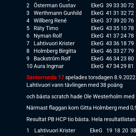
2
Österman Gustav
EkeG
39
33
30
72
3
Werthmann Gunhild
EkeG
41
31
32
72
4
Willberg René
EkeG
37
39
20
76
5
Räty Timo
EkeG
43
35
10
78
6
Nyman Rolf
EkeG
41
37
24
78
7
Lahtivuori Krister
EkeG
43
36
18
79
8
Holmberg Birgitta
EkeG
46
33
27
79
9
Backström Rolf
EkeG
46
34
23
80
10
Aura Ingmar
EkeG
47
34
29
81
Seniorrunda 17
spelades torsdagen 8.9.2022. 
Lahtivuori vann tävlingen med 38 poäng
och bästa scratch hade Ole Westerholm med 
Närmast flaggan kom Gitta Holmberg med 0,
Resultat PB HCP tio bästa. Hela resultatlistan 
1
Lahtivuori Krister
EkeG
19
18
20
3