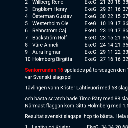
2
Willberg René
EkeG
21
20
18
3
3
Engblom Henry
EkeG
29
21
16
3
4
Österman Gustav
EkeG
30
22
15
3
5
Westerholm Ole
EkeG
10
19
17
3
6
Rehnström Caj
EkeG
23
19
17
3
7
Backström Rolf
EkeG
23
15
21
3
8
Väre Anneli
EkeG
24
14
21
3
9
Aura Ingmar
EkeG
29
11
22
3
10
Holmberg Birgitta
EkeG
27
16
16
3
Seniorrundan 16
spelades på torsdagen den 1
var Svenskt slagspel
Tävlingen vann Krister Lahtivuori med 68 slag
och bästa scratch hade Timo Räty med 88 sla
Närmast flaggan kom Gitta Holmberg med 1,
Resultat svenskt slagspel hcp tio bästa. Hela r
1
Lahtivuori Krister
EkeG
34
34
20
68