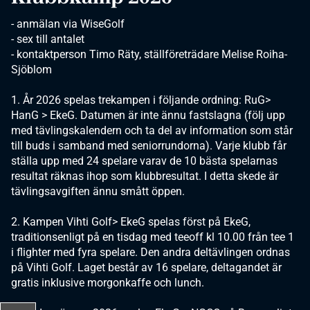
- anmälan via WiseGolf
- sex till antalet
- kontaktperson Timo Räty, ställföreträdare Melise Roiha-
Sjöblom
1. År 2026 spelas trekampen i följande ordning: RuG>
HanG > EkeG. Datumen är inte ännu fastslagna (följ upp
med tävlingskalendern och ta del av information som står
till buds i samband med seniorrundorna). Varje klubb får
ställa upp med 24 spelare varav de 10 bästa spelarnas
resultat räknas ihop som klubbresultat. I detta skede är
tävlingsavgiften ännu smått öppen.
2. Kampen Vihti Golf> EkeG spelas först på EkeG,
traditionsenligt på en tisdag med teeoff kl 10.00 från tee 1
i flighter med fyra spelare. Den andra deltävlingen ordnas
på Vihti Golf. Laget består av 16 spelare, deltagandet är
gratis inklusive morgonkaffe och lunch.