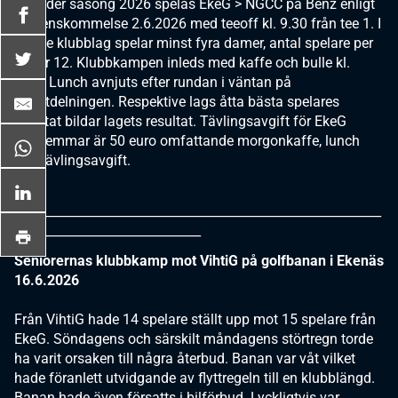
3. Under säsong 2026 spelas EkeG > NGCC på Benz enligt
överenskommelse 2.6.2026 med teeoff kl. 9.30 från tee 1. I
bägge klubblag spelar minst fyra damer, antal spelare per
lag är 12. Klubbkampen inleds med kaffe och bulle kl.
9.00. Lunch avnjuts efter rundan i väntan på
prisutdelningen. Respektive lags åtta bästa spelares
resultat bildar lagets resultat. Tävlingsavgift för EkeG
medlemmar är 50 euro omfattande morgonkaffe, lunch
och tävlingsavgift.
___________________________________________________________
______________________________
Seniorernas klubbkamp mot VihtiG på golfbanan i Ekenäs
16.6.2026
Från VihtiG hade 14 spelare ställt upp mot 15 spelare från
EkeG. Söndagens och särskilt måndagens störtregn torde
ha varit orsaken till några återbud. Banan var våt vilket
hade föranlett utvidgande av flyttregeln till en klubblängd.
Banan hade även försatts i bilförbud. Lyckligtvis var