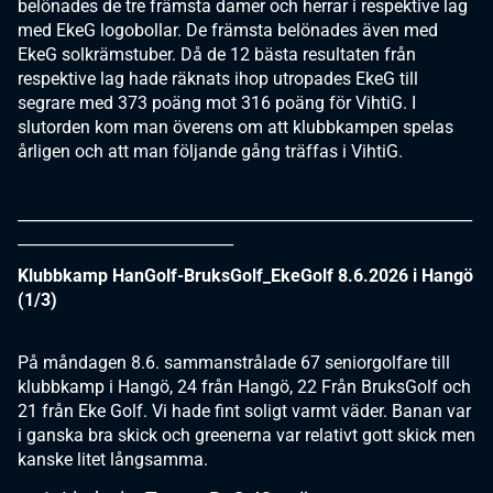
belönades de tre främsta damer och herrar i respektive lag
med EkeG logobollar. De främsta belönades även med
EkeG solkrämstuber. Då de 12 bästa resultaten från
respektive lag hade räknats ihop utropades EkeG till
segrare med 373 poäng mot 316 poäng för VihtiG. I
slutorden kom man överens om att klubbkampen spelas
årligen och att man följande gång träffas i VihtiG.
___________________________________________________________
____________________________
Klubbkamp HanGolf-BruksGolf_EkeGolf 8.6.2026 i Hangö
(1/3)
På måndagen 8.6. sammanstrålade 67 seniorgolfare till
klubbkamp i Hangö, 24 från Hangö, 22 Från BruksGolf och
21 från Eke Golf. Vi hade fint soligt varmt väder. Banan var
i ganska bra skick och greenerna var relativt gott skick men
kanske litet långsamma.