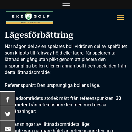
Navigaatio
Navi
Lägesförbättring
När någon del av en spelares boll vidrör en del av spelfältet
som klippts till fairway höjd eller lägre, får spelaren ta
lättnad en gång utan plikt genom att placera den
ursprungliga bollen eller en annan boll i och spela den från
detta lättnadsområde:
Referenspunkt: Den ursprungliga bollens läge.
Lättnadsområdets storlek mätt från referenspunkten:
30
centimeter
från referenspunkten men med dessa
begränsningar:
Begränsningar av lättnadsområdets läge:
· Får inte vara närmare hålet än referenspunkten och